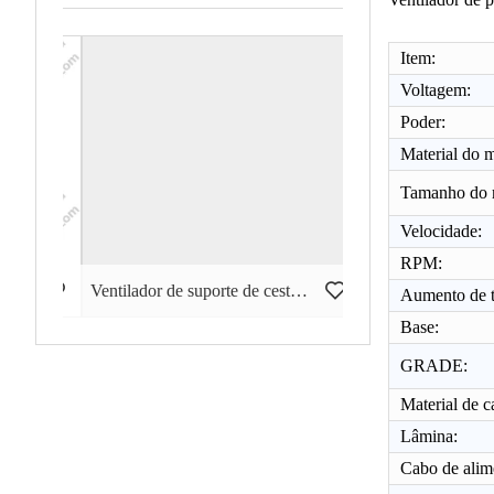
Item:
Voltagem:
Poder:
Material do m
Tamanho do 
Velocidade:
RPM:
 3 em 1 de 18 "GWFS-49
Ventilador de suporte de cesta de 18 polegadas GWFS-74
Aumento de t
Base:
GRADE:
Material de c
Lâmina:
Cabo de alim