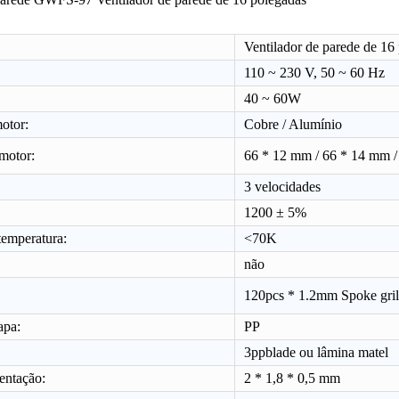
Ventilador de parede de 16
110 ~ 230 V, 50 ~ 60 Hz
40 ~ 60W
otor:
Cobre / Alumínio
motor:
66 * 12 mm / 66 * 14 mm /
3 velocidades
1200 ± 5%
Ventilador de suporte de grade de metal de 18 "GWFS-78
Torre GWFS-101
Ventilado
emperatura:
<70K
não
120pcs * 1.2mm Spoke grill
apa:
PP
3ppblade ou lâmina matel
entação:
2 * 1,8 * 0,5 mm