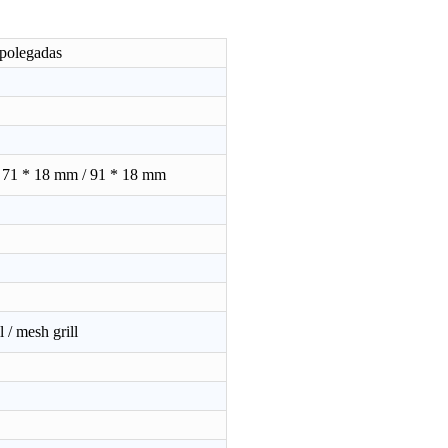
 polegadas
 71 * 18 mm / 91 * 18 mm
r de chão GWFS-95
Ventilador de suporte 3 em 1 de 18 "GWFS-49
 / mesh grill