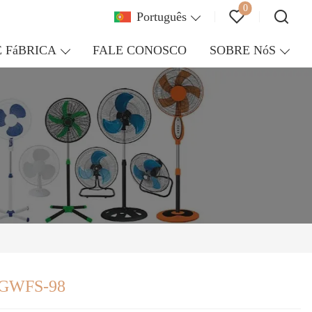
0
Português
 FáBRICA
FALE CONOSCO
SOBRE NóS
e GWFS-98