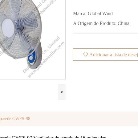
Marca:
Global Wind
A Origem do Produto:
China
Adicionar a lista de dese
>
e parede GWFS-98
parede GWFS-97 Ventilador de parede de 16 polegadas