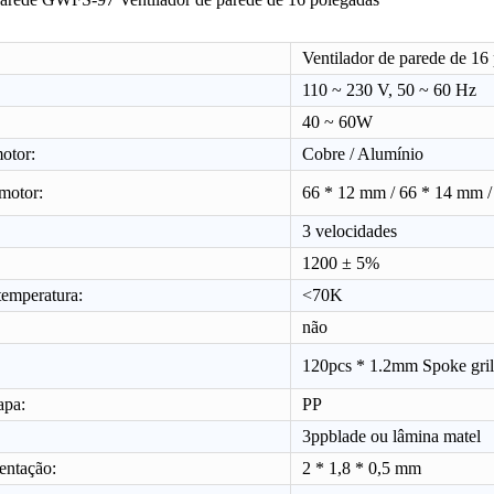
Ventilador de parede de 16
110 ~ 230 V, 50 ~ 60 Hz
40 ~ 60W
otor:
Cobre / Alumínio
motor:
66 * 12 mm / 66 * 14 mm /
3 velocidades
1200 ± 5%
Ventilador de suporte de grade de metal de 18 "GWFS-78
Torre GWFS-101
Ventilado
emperatura:
<70K
não
120pcs * 1.2mm Spoke grill
apa:
PP
3ppblade ou lâmina matel
entação:
2 * 1,8 * 0,5 mm