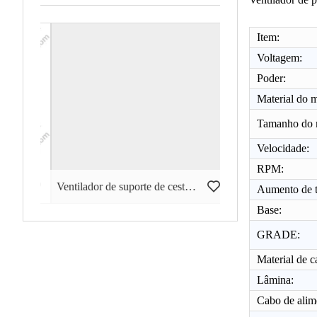
Item:
Voltagem:
Poder:
Material do m
Tamanho do 
Velocidade:
RPM:
 3 em 1 de 18 "GWFS-49
Ventilador de suporte de cesta de 18 polegadas GWFS-74
Aumento de t
Base:
GRADE:
Material de c
Lâmina:
Cabo de alim