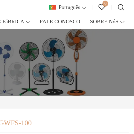
0
Português
 FáBRICA
FALE CONOSCO
SOBRE NóS
e GWFS-100