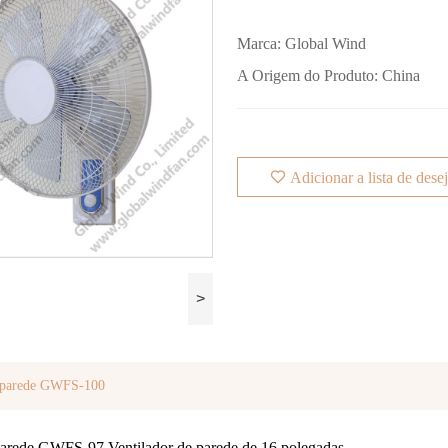
Marca:
Global Wind
A Origem do Produto:
China
Adicionar a lista de dese
>
e parede GWFS-100
parede GWFS-97 Ventilador de parede de 16 polegadas